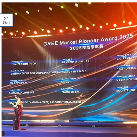
21
Oct