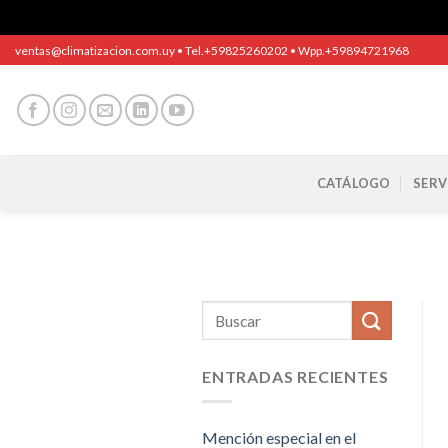
Saltar
ventas@climatizacion.com.uy • Tel.+59825260202 • Wpp.+59894721968
al
contenido
CATÁLOGO
SERV
ENTRADAS RECIENTES
Mención especial en el