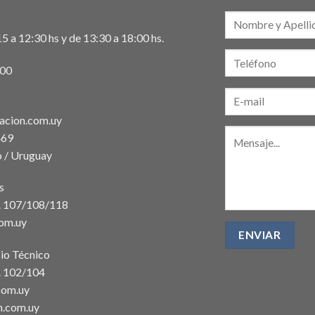
5 a 12:30 hs y de 13:30 a 18:00 hs.
:00
acion.com.uy
469
 / Uruguay
s
t. 107/108/118
com.uy
io Técnico
. 102/104
com.uy
n.com.uy