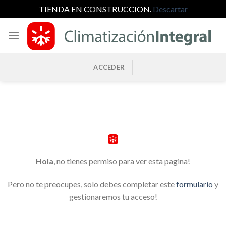
TIENDA EN CONSTRUCCION.
Descartar
Saltar
al
contenido
ACCEDER
Hola
, no tienes permiso para ver esta pagina!
Pero no te preocupes, solo debes completar este
formulario
y
gestionaremos tu acceso!