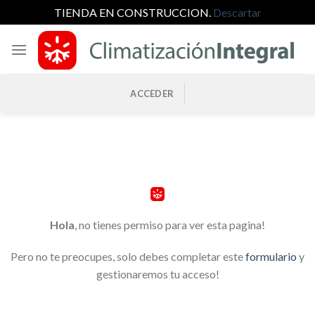
TIENDA EN CONSTRUCCION.
Descartar
Saltar
al
contenido
ACCEDER
Hola
, no tienes permiso para ver esta pagina!
Pero no te preocupes, solo debes completar este
formulario
y
gestionaremos tu acceso!