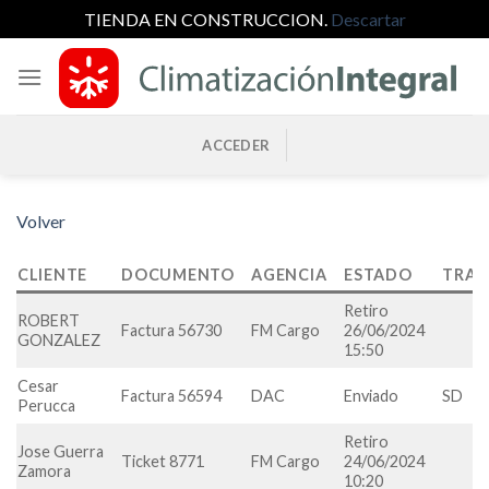
TIENDA EN CONSTRUCCION.
Descartar
Saltar
al
contenido
ACCEDER
Volver
CLIENTE
DOCUMENTO
AGENCIA
ESTADO
TRAZ
Retiro
ROBERT
Factura 56730
FM Cargo
26/06/2024
GONZALEZ
15:50
Cesar
Factura 56594
DAC
Enviado
SD
Perucca
Retiro
Jose Guerra
Ticket 8771
FM Cargo
24/06/2024
Zamora
10:20