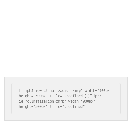
[fliph5 id="climatizacion-xmrp" width="900px" 
height="500px" title="undefined"][fliph5 
id="climatizacion-xmrp" width="900px" 
height="500px" title="undefined"]