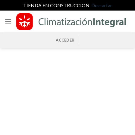
TIENDA EN CONSTRUCCION.
Descartar
Saltar
al
contenido
ACCEDER