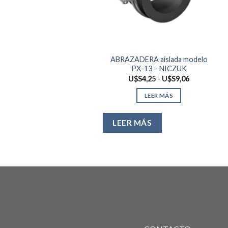
ABRAZADERA aislada modelo
PX-13 – NICZUK
Rango
U$S
4,25
-
U$S
9,06
de
precios:
LEER MÁS
desde
U$S4,25
hasta
U$S9,06
LEER MÁS