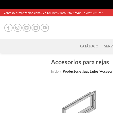
Saltar
ventas@climatizacion.com.uy • Tel.+59825260202 • Wpp.+59894721968
al
contenido
CATÁLOGO
SERV
Accesorios para rejas
Inicio
/
Productos etiquetados “Accesorio