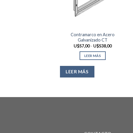
Contramarco en Acero
Galvanizado CT
Rango
U$S
7,00
-
U$S
38,00
de
precios:
LEER MÁS
desde
U$S7,00
hasta
U$S38,00
LEER MÁS