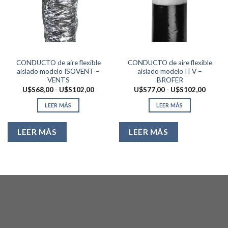
CONDUCTO de aire flexible
CONDUCTO de aire flexible
aislado modelo ISOVENT –
aislado modelo ITV –
VENTS
BROFER
Rango
Rango
U$S
68,00
-
U$S
102,00
U$S
77,00
-
U$S
102,00
de
de
precios:
precios
LEER MÁS
LEER MÁS
desde
desde
U$S68,00
U$S77,
hasta
hasta
U$S102,00
U$S10
LEER MÁS
LEER MÁS