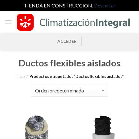
TIENDA EN CONSTRUCCION.
Descartar
Saltar
al
contenido
ACCEDER
Ductos flexibles aislados
Inicio
/
Productos etiquetados “Ductos flexibles aislados”