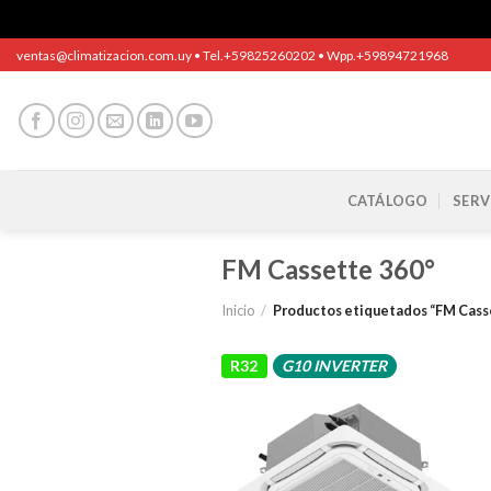
Saltar
ventas@climatizacion.com.uy • Tel.+59825260202 • Wpp.+59894721968
al
contenido
CATÁLOGO
SERV
FM Cassette 360°
Inicio
/
Productos etiquetados “FM Cass
R32
G10 INVERTER