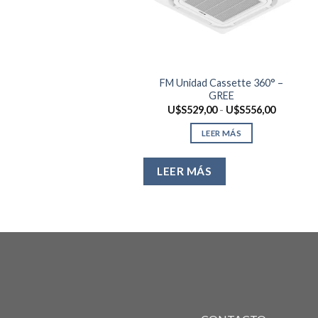
FM Unidad Cassette 360° –
GREE
Rango
U$S
529,00
-
U$S
556,00
de
precios:
LEER MÁS
desde
U$S529,
hasta
U$S556,
LEER MÁS