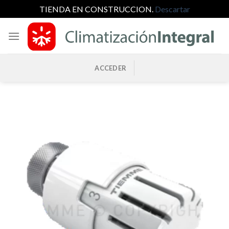
TIENDA EN CONSTRUCCION.
Descartar
Saltar
al
contenido
ACCEDER