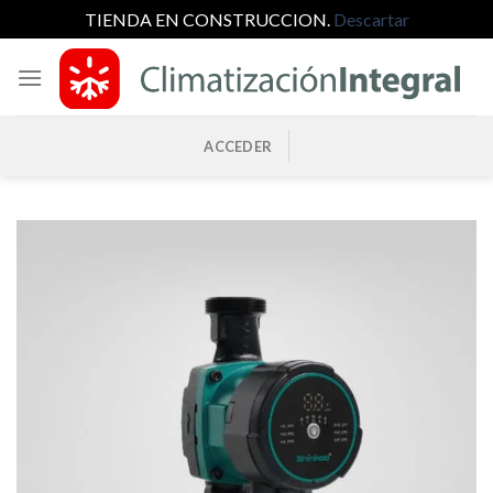
TIENDA EN CONSTRUCCION.
Descartar
Saltar
al
contenido
ACCEDER