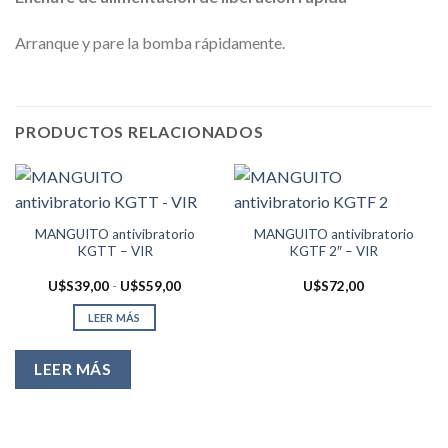
Arranque y pare la bomba rápidamente.
PRODUCTOS RELACIONADOS
MANGUITO antivibratorio
MANGUITO antivibratorio
KGTT – VIR
KGTF 2″ – VIR
Rango
U$S
39,00
-
U$S
59,00
U$S
72,00
de
precios:
LEER MÁS
desde
U$S39,00
hasta
U$S59,00
LEER MÁS