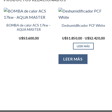
BOMBA de calor ACS 17kw –
Deshumidificador PCF White
AQUA MASTER
Ran
U$S
3.600,00
U$S
1.850,00
-
U$S
2.420,00
de
preci
LEER MÁS
desd
U$S1
hast
U$S2
LEER MÁS