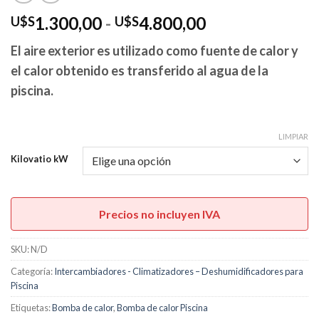
Rango
1.300,00
-
4.800,00
U$S
U$S
de
El aire exterior es utilizado como fuente de calor y
precios:
el calor obtenido es transferido al agua de la
desde
U$S1.300,00
piscina.
hasta
U$S4.800,00
LIMPIAR
Kilovatio kW
Precios no incluyen IVA
SKU:
N/D
Categoría:
Intercambiadores - Climatizadores – Deshumidificadores para
Piscina
Etiquetas:
Bomba de calor
,
Bomba de calor Piscina