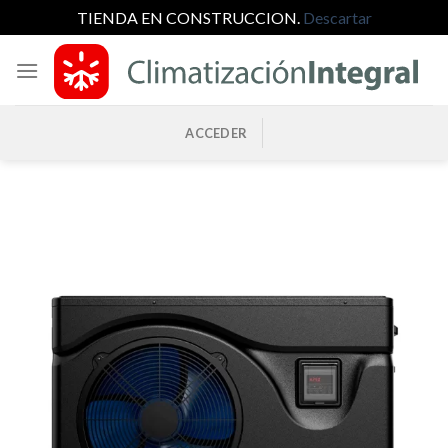
TIENDA EN CONSTRUCCION.
Descartar
Saltar
al
contenido
ACCEDER