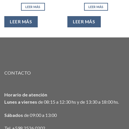
precios:
de
desde
precios:
LEER MÁS
LEER MÁS
U$S4.100,00
desde
hasta
U$S11.900
U$S6.330,00
hasta
U$S12.550
LEER MÁS
LEER MÁS
CONTACTO
Horario de atención
Lunes a viernes
de 08:15 a 12:30 hs y de 13:30 a 18:00 hs.
Sábados
de 09:00 a 13:00
Tel. +598 2526 0202