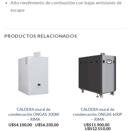
Alto rendimiento de combustión con bajas emisiones de
escape
PRODUCTOS RELACIONADOS
CALDERA mural de
CALDERA mural de
condensación ONGAS 300W
condensación ONGAS 600P
– RIMA
– RIMA
Rango
U$S
4.100,00
-
U$S
6.330,00
U$S
11.900,00
-
de
Rango
U$S
12.550,00