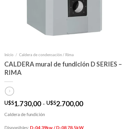
Inicio
/
Caldera de condensación / Rima
CALDERA mural de fundición D SERIES –
RIMA
Rango
1.730,00
-
2.700,00
U$S
U$S
de
Caldera de fundición
precios:
desde
Disponibles:
D-04 39kw / D-08 78,5kW