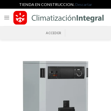
TIENDA EN CONSTRUCCION.
Descartar
Saltar
al
contenido
ACCEDER