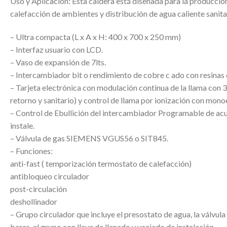
Uso y Aplicación: Esta caldera está diseñada para la producció
calefacción de ambientes y distribución de agua caliente sanita
– Ultra compacta (L x A x H: 400 x 700 x 250 mm)
– Interfaz usuario con LCD.
– Vaso de expansión de 7lts.
– Intercambiador bit o rendimiento de cobre c ado con resinas 
– Tarjeta electrónica con modulación continua de la llama con 
retorno y sanitario) y control de llama por ionización con mono
– Control de Ebullición del intercambiador Programable de ac
instale.
– Válvula de gas SIEMENS VGUS56 o SIT845.
– Funciones:
anti-fast ( temporización termostato de calefacción)
antibloqueo circulador
post-circulación
deshollinador
– Grupo circulador que incluye el presostato de agua, la válvula
bares, el grupo con llave de llenado y vaciado de instalación.