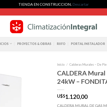
TIENDA EN CONSTRUCCION.
Descartar
ICIOS
PROYECTOS & OBRAS
RIIFO
PORTAL INSTALADOR
Inicio
/
Calderas Murales – De Pi
CALDERA Mural
24kW – FONDIT
1.120,00
U$S
CALDERA MURAL DE GAS 