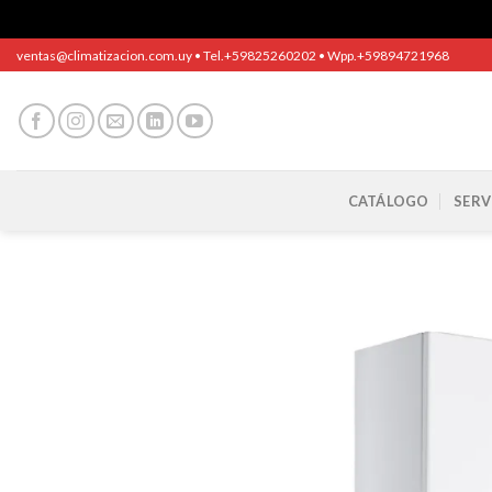
Saltar
ventas@climatizacion.com.uy • Tel.+59825260202 • Wpp.+59894721968
al
contenido
CATÁLOGO
SERV