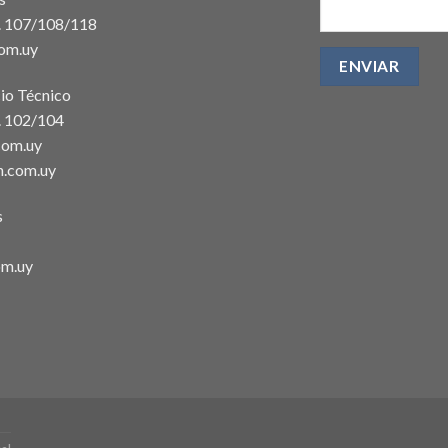
t. 107/108/118
com.uy
io Técnico
. 102/104
com.uy
n.com.uy
s
om.uy