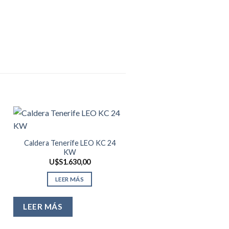
Caldera Tenerife LEO KC 24
CALDERA Mural MAIOR
KW
CTFS 32kW – FONDIT
U$S
1.630,00
U$S
1.550,00
LEER MÁS
LEER MÁS
LEER MÁS
LEER MÁS