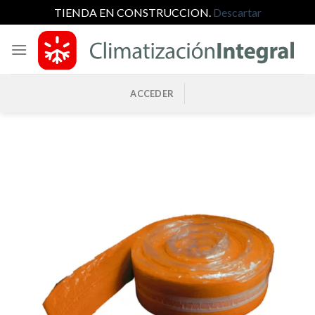
TIENDA EN CONSTRUCCION.
Descartar
Saltar
al
contenido
ACCEDER