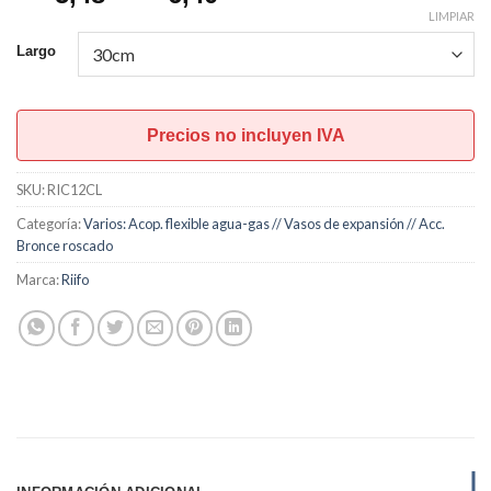
de
LIMPIAR
precios:
Largo
desde
U$S5,48
hasta
Precios no incluyen IVA
U$S6,40
SKU:
RIC12CL
Categoría:
Varios: Acop. flexible agua-gas // Vasos de expansión // Acc.
Bronce roscado
Marca:
Riifo