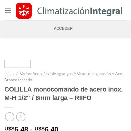
Saltar
al
contenido
ACCEDER
Inicio
/
Varios: Acop. flexible agua-gas // Vasos de expansión // Acc.
Bronce roscado
COLILLA monocomando de acero inox.
M-H 1/2″ / 6mm larga – RIIFO
Rango
5,48
-
6,40
U$S
U$S