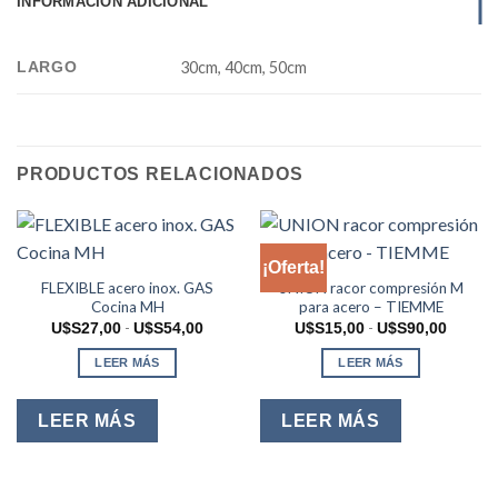
INFORMACIÓN ADICIONAL
LARGO
30cm, 40cm, 50cm
PRODUCTOS RELACIONADOS
¡Oferta!
FLEXIBLE acero inox. GAS
UNION racor compresión M
Cocina MH
para acero – TIEMME
Rango
Rango
-
-
U$S
27,00
U$S
54,00
U$S
15,00
U$S
90,00
de
de
precios:
precios:
LEER MÁS
LEER MÁS
desde
desde
U$S27,00
U$S15,
hasta
hasta
U$S54,00
U$S90,
LEER MÁS
LEER MÁS