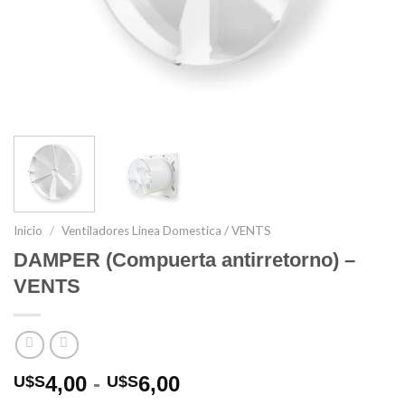
Inicio
/
Ventiladores Linea Domestica / VENTS
DAMPER (Compuerta antirretorno) –
VENTS
Rango
4,00
-
6,00
U$S
U$S
de