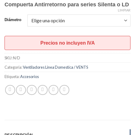
Compuerta Antirretorno para series Silenta o LD
precios:
LIMPIAR
desde
Diámetro
U$S4,00
hasta
U$S6,00
Precios no incluyen IVA
SKU:
N/D
Categoría:
Ventiladores Linea Domestica / VENTS
Etiqueta:
Accesorios