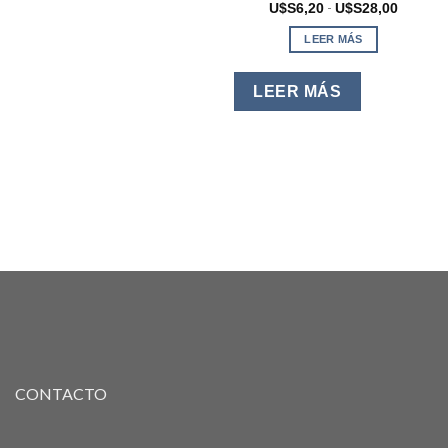
Rango
-
U$S
6,20
U$S
28,00
de
precios:
LEER MÁS
desde
U$S6,2
hasta
U$S28,
LEER MÁS
CONTACTO