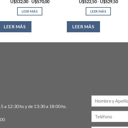
Rango
Rang
U$S
32,00
-
U$S
70,00
U$S
22,50
-
U$S
29,50
de
de
precios:
preci
LEER MÁS
LEER MÁS
desde
desd
00
U$S32,00
U$S2
hasta
hasta
00
U$S70,00
U$S2
LEER MÁS
LEER MÁS
5 a 12:30 hs y de 13:30 a 18:00 hs.
:00