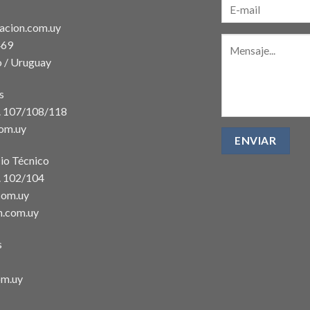
acion.com.uy
469
 / Uruguay
s
t. 107/108/118
com.uy
io Técnico
. 102/104
com.uy
n.com.uy
s
om.uy