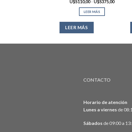
Rango
U$S
110,00
-
U$S
375,00
de
precios:
LEER MÁS
desde
U$S110,
hasta
U$S375,
LEER MÁS
CONTACTO
Horario de atención
Lunes a viernes
de 08:1
Sábados
de 09:00 a 13