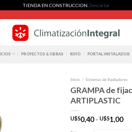
TIENDA EN CONSTRUCCION.
Descartar
ICIOS
PROYECTOS & OBRAS
RIIFO
PORTAL INSTALADOR
Inicio
/
Sistemas de Radiadores
GRAMPA de fijac
ARTIPLASTIC
Ra
0,40
-
1,00
U$S
U$S
de