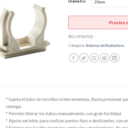
pr
Diámetro
de
U$
ha
Precios 
U$
SKU:
AP202532
Categoría:
Sistemas de Radiadores
* Sujeta el tubo sin tornillos ni herramientas. Basta presionar pa
retenga.
* Permite liberar los tubos manualmente, con gran facilidad.
* Ajuste variable, para realizar puntos fijos o deslizantes, con
* Sistema que facilita montajes verticales y horizontales, de una