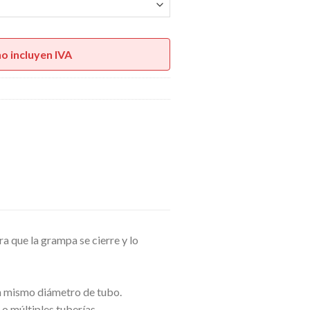
ecios:
sde
S0,40
sta
no incluyen IVA
S1,00
ra que la grampa se cierre y lo
 un mismo diámetro de tubo.
 o múltiples tuberías.