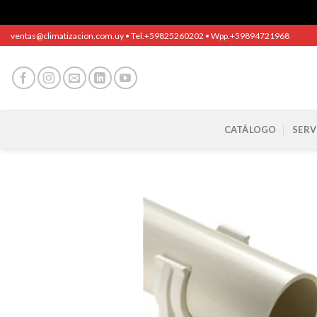
Saltar
ventas@climatizacion.com.uy • Tel.+59825260202 • Wpp.+59894721968
al
contenido
CATÁLOGO
SERV