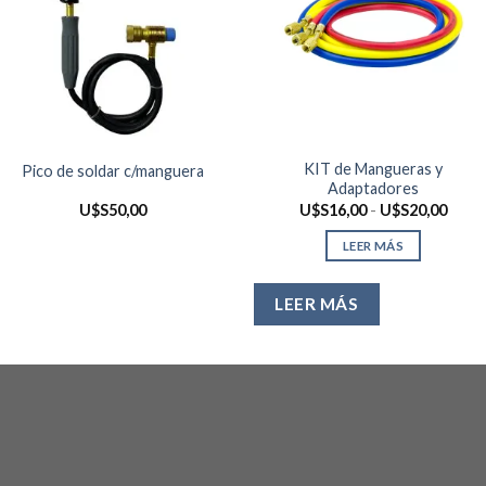
KIT de Mangueras y
Pico de soldar c/manguera
Adaptadores
Rang
U$S
50,00
U$S
16,00
-
U$S
20,00
de
preci
LEER MÁS
desd
U$S1
hasta
U$S2
LEER MÁS