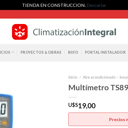
TIENDA EN CONSTRUCCION.
Descartar
ICIOS
PROYECTOS & OBRAS
RIIFO
PORTAL INSTALADOR
Inicio
/
Aire acondicionado – insu
Multímetro TS8
19,00
U$S
Precios 