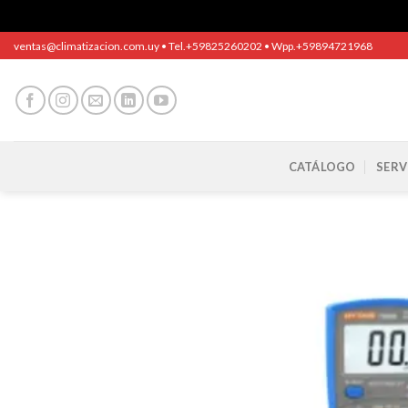
Saltar
ventas@climatizacion.com.uy • Tel.+59825260202 • Wpp.+59894721968
al
contenido
CATÁLOGO
SERV