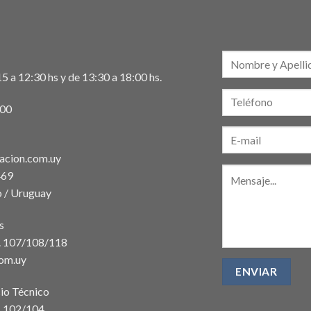
5 a 12:30 hs y de 13:30 a 18:00 hs.
:00
acion.com.uy
469
 / Uruguay
s
t. 107/108/118
com.uy
io Técnico
. 102/104