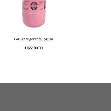
Unidad RECUPERADORA
GAS refrigerante R410A
GAS REFRIGERANTE
o
U$S
180,00
U$S
770,00
os:
e
6,00
0,00