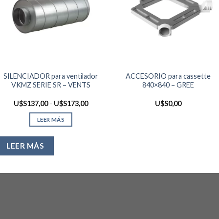
SILENCIADOR para ventilador
ACCESORIO para cassette
VKMZ SERIE SR – VENTS
840×840 – GREE
Rango
U$S
137,00
-
U$S
173,00
U$S
0,00
de
precios:
LEER MÁS
desde
U$S137,00
hasta
U$S173,00
LEER MÁS