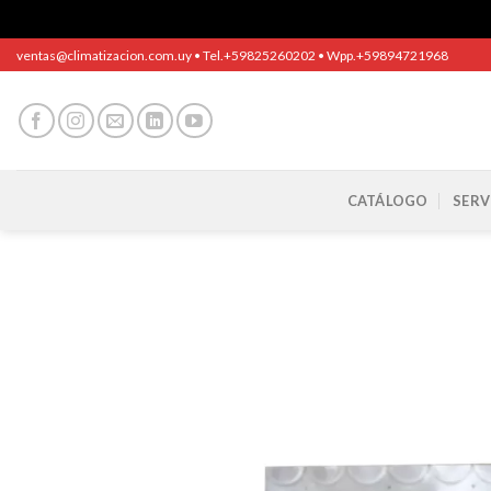
Saltar
ventas@climatizacion.com.uy • Tel.+59825260202 • Wpp.+59894721968
al
contenido
CATÁLOGO
SERV