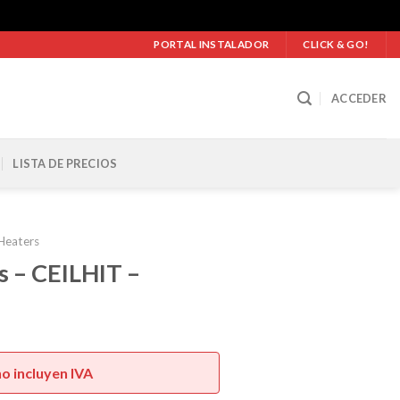
PORTAL INSTALADOR
CLICK & GO!
ACCEDER
LISTA DE PRECIOS
 Heaters
s – CEILHIT –
no incluyen IVA