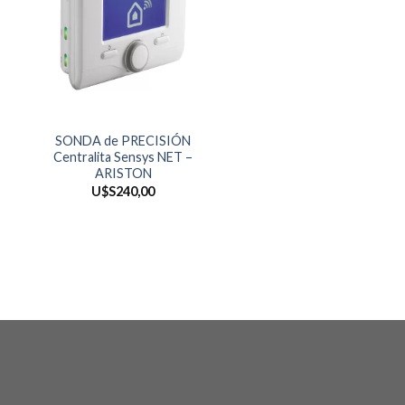
SONDA de PRECISIÓN
KIT evacuación coaxial mo
Centralita Sensys NET –
FF – ARISTON
ARISTON
U$S
240,00
U$S
50,00
-
U$S
70,00
LEER MÁS
LEER MÁS