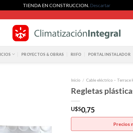
TIENDA EN CONSTRUCCION.
Descartar
ICIOS
PROYECTOS & OBRAS
RIIFO
PORTAL INSTALADOR
Inicio
/
Cable eléctrico – Terrace
Regletas plástica
0,75
U$S
Precios 