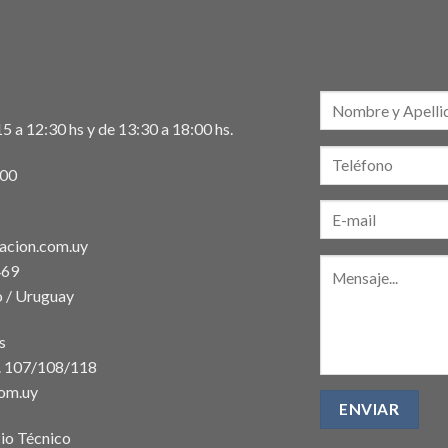
5 a 12:30 hs y de 13:30 a 18:00 hs.
:00
acion.com.uy
469
 / Uruguay
s
t. 107/108/118
com.uy
io Técnico