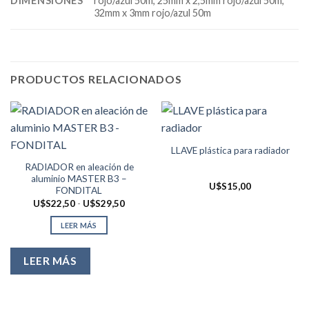
DIMENSIONES
rojo/azul 50m, 25mm x 2,5mm rojo/azul 50m,
32mm x 3mm rojo/azul 50m
PRODUCTOS RELACIONADOS
LLAVE plástica para radiador
RADIADOR en aleación de
aluminio MASTER B3 –
U$S
15,00
FONDITAL
Rango
U$S
22,50
-
U$S
29,50
de
precios:
LEER MÁS
desde
U$S22,50
hasta
U$S29,50
LEER MÁS