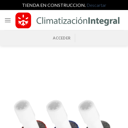
TIENDA EN CONSTRUCCION.
Descartar
Saltar
al
contenido
ACCEDER