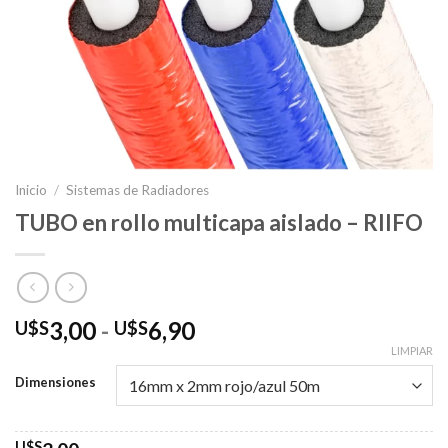
Inicio
/
Sistemas de Radiadores
TUBO en rollo multicapa aislado – RIIFO
Rango
3,00
-
6,90
U$S
U$S
de
LIMPIAR
precios:
Dimensiones
desde
U$S3,00
U$S