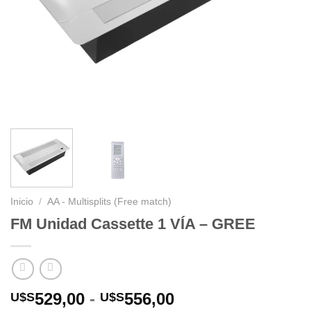
Inicio
/
AA - Multisplits (Free match)
FM Unidad Cassette 1 VÍA – GREE
Rango
529,00
-
556,00
U$S
U$S