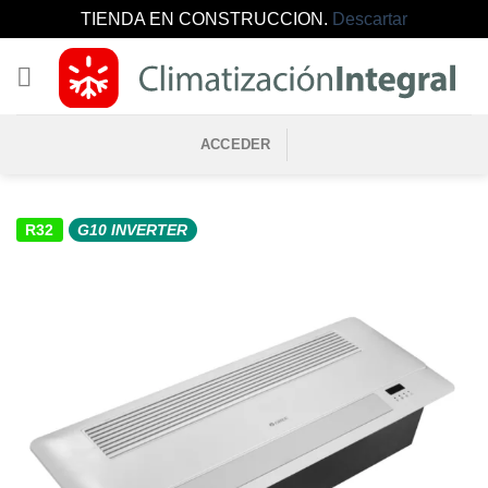
TIENDA EN CONSTRUCCION.
Descartar
Saltar
al
contenido
ACCEDER
R32
G10 INVERTER