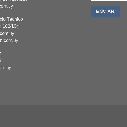
com.uy
cio Técnico
t. 102/104
.com.uy
on.com.uy
s
5
om.uy
l