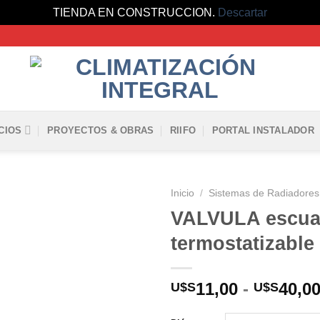
TIENDA EN CONSTRUCCION.
Descartar
CIOS
PROYECTOS & OBRAS
RIIFO
PORTAL INSTALADOR
Inicio
/
Sistemas de Radiadores
VALVULA escua
termostatizable
11,00
-
40,0
U$S
U$S