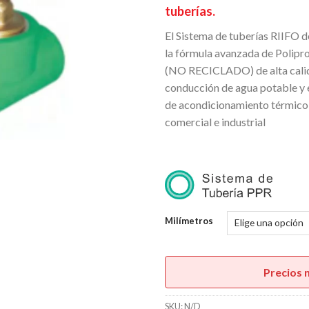
U
tuberías.
h
El Sistema de tuberías RIIFO 
U
la fórmula avanzada de Polip
(NO RECICLADO) de alta calida
conducción de agua potable y 
de acondicionamiento térmico 
comercial e industrial
.
Milímetros
Precios 
SKU:
N/D