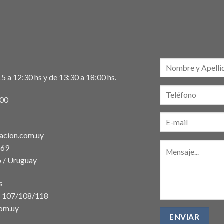
5 a 12:30 hs y de 13:30 a 18:00 hs.
:00
acion.com.uy
469
 / Uruguay
s
t. 107/108/118
com.uy