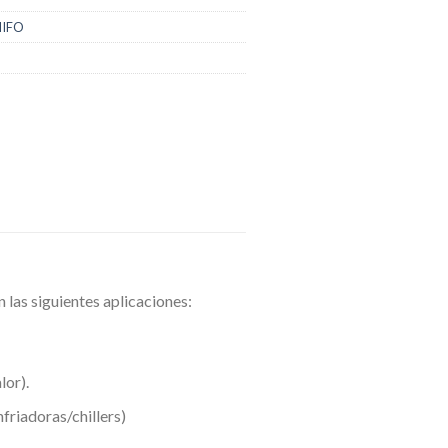
RIIFO
 las siguientes aplicaciones:
lor).
friadoras/chillers)