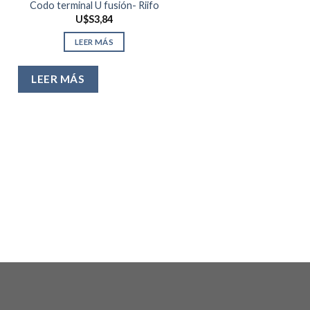
Codo terminal U fusión- Riifo
U$S
3,84
LEER MÁS
LEER MÁS
Grampa plástica – Riif
R
U$S
0,18
-
U$S
0,30
d
pr
LEER MÁS
d
U
h
U
LEER MÁS