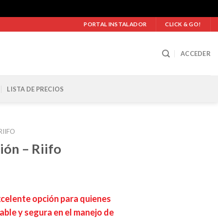
PORTAL INSTALADOR
CLICK & GO!
ACCEDER
LISTA DE PRECIOS
RIIFO
ión – Riifo
ango
e
xcelente opción para quienes
recios:
able y segura en el manejo de
esde