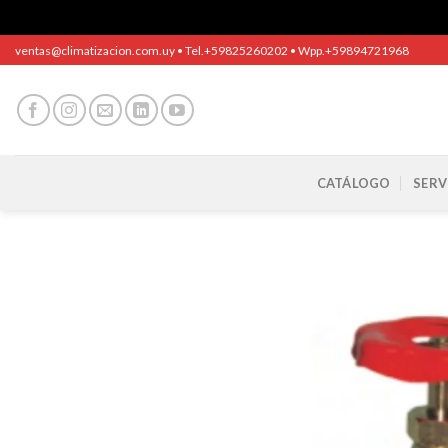
Saltar
ventas@climatizacion.com.uy • Tel.+59825260202 • Wpp.+59894721968
al
contenido
CATÁLOGO
SERV