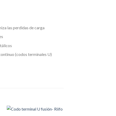
iza las perdidas de carga
es
tálicos
continuo (codos terminales U)