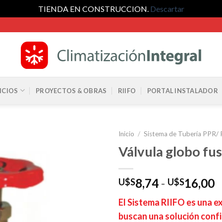
TIENDA EN CONSTRUCCION.
Descartar
ICIOS
PROYECTOS & OBRAS
RIIFO
PORTAL INSTALADOR
Inicio
/
Sistema de Tubería PPR/ 
Válvula globo fus
R
8,74
-
16,00
U$S
U$S
d
El Sistema RIIFO es una e
p
buscan una solución confi
d