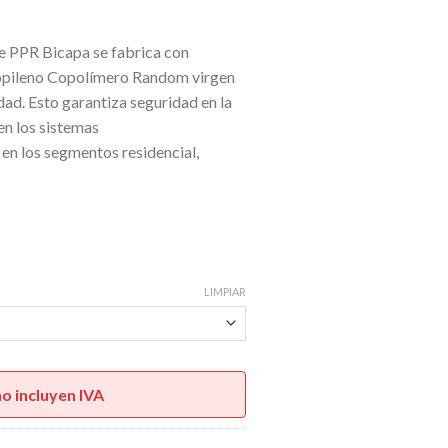
$S8,74
asta
de PPR Bicapa se fabrica con
$S16,00
ropileno Copolímero Random virgen
d. Esto garantiza seguridad en la
en los sistemas
en los segmentos residencial,
LIMPIAR
no incluyen IVA