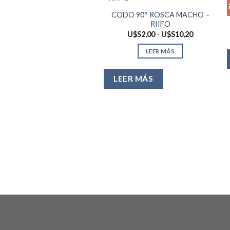
CODO 90° ROSCA MACHO –
RIIFO
Rango
U$S
2,00
-
U$S
10,20
de
precios:
LEER MÁS
desde
U$S2,00
hasta
U$S10,20
LEER MÁS