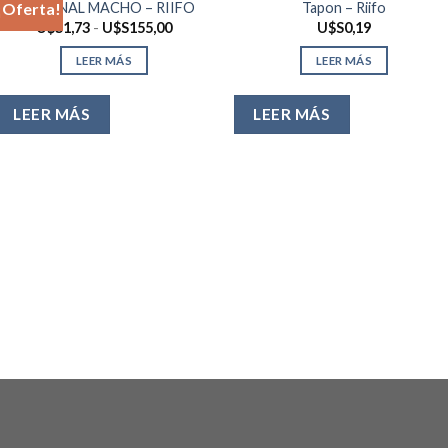
TERMINAL MACHO – RIIFO
Tapon – Riifo
¡Oferta!
Rango
U$S
1,73
-
U$S
155,00
U$S
0,19
de
precios:
LEER MÁS
LEER MÁS
desde
U$S1,73
hasta
U$S155,00
LEER MÁS
LEER MÁS