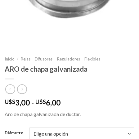
Inicio
/
Rejas – Difusores – Reguladores – Flexibles
ARO de chapa galvanizada
Rango
3,00
-
6,00
U$S
U$S
de
Aro de chapa galvanizada de ductar.
precios:
desde
U$S3,00
Diámetro