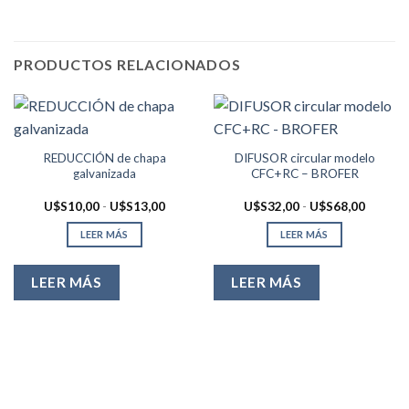
PRODUCTOS RELACIONADOS
REDUCCIÓN de chapa
DIFUSOR circular modelo
galvanizada
CFC+RC – BROFER
Rango
Rango
U$S
10,00
-
U$S
13,00
U$S
32,00
-
U$S
68,00
de
de
precios:
precios:
LEER MÁS
LEER MÁS
desde
desde
U$S10,00
U$S32,
hasta
hasta
U$S13,00
U$S68,
LEER MÁS
LEER MÁS