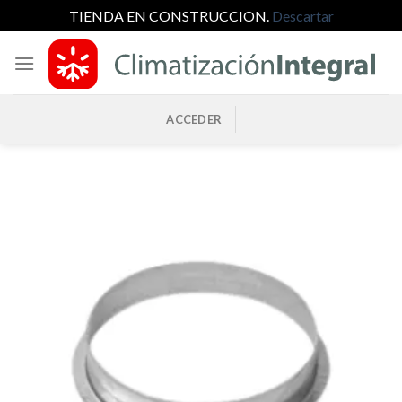
TIENDA EN CONSTRUCCION.
Descartar
Saltar
al
contenido
ACCEDER