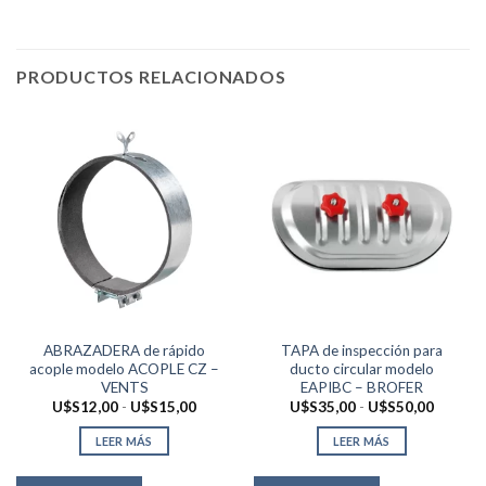
PRODUCTOS RELACIONADOS
ABRAZADERA de rápido
TAPA de inspección para
acople modelo ACOPLE CZ –
ducto circular modelo
VENTS
EAPIBC – BROFER
Rango
Rango
U$S
12,00
-
U$S
15,00
U$S
35,00
-
U$S
50,00
de
de
precios:
precios:
LEER MÁS
LEER MÁS
desde
desde
U$S12,00
U$S35,
hasta
hasta