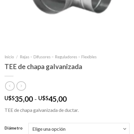
Inicio
/
Rejas – Difusores – Reguladores – Flexibles
TEE de chapa galvanizada
Rango
35,00
-
45,00
U$S
U$S
de
TEE de chapa galvanizada de ductar.
precios:
desde
U$S35,00
Diámetro