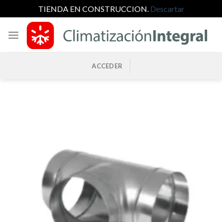
TIENDA EN CONSTRUCCION.
Descartar
Saltar
al
contenido
ACCEDER