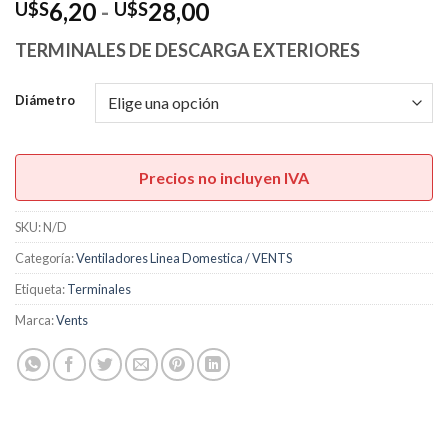
Rango
6,20
-
28,00
U$S
U$S
de
TERMINALES DE DESCARGA EXTERIORES
precios:
desde
Diámetro
U$S6,20
hasta
U$S28,00
Precios no incluyen IVA
SKU:
N/D
Categoría:
Ventiladores Linea Domestica / VENTS
Etiqueta:
Terminales
Marca:
Vents