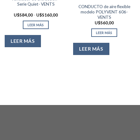
Serie Quiet- VENTS
CONDUCTO de aire flexible
modelo POLYVENT 606-
Rango
U$S
84,00
-
U$S
160,00
VENTS
de
precios:
U$S
60,00
LEER MÁS
desde
U$S84,00
LEER MÁS
hasta
U$S160,00
LEER MÁS
LEER MÁS