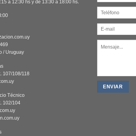
15 a 12:30 hs y de 13:30 a 18:00 hs.
3:00
zacion.com.uy
2469
o / Uruguay
as
t. 107/108/118
com.uy
cio Técnico
t. 102/104
.com.uy
on.com.uy
s