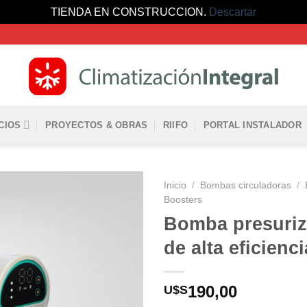
TIENDA EN CONSTRUCCION.
Descartar
CIOS
PROYECTOS & OBRAS
RIIFO
PORTAL INSTALADOR
Inicio
/
Bombas circuladoras
/
Boosters
Bomba presuriza
de alta eficienc
190,00
U$S