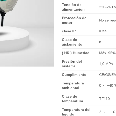
Tensión de
220-240 V
alimentación
Protección del
No se req
motor
clase IP
IP44
Clase de
h
aislamiento
(
HR
)
Humedad
Máx. 95%
Presión del
1,0 MPa
sistema
Cumplimiento
CE/GS/E
Temperatura
0 ～ +40 
ambiental
Clase de
TF110
temperatura
Temperatura del
2 ～ +110
liquido