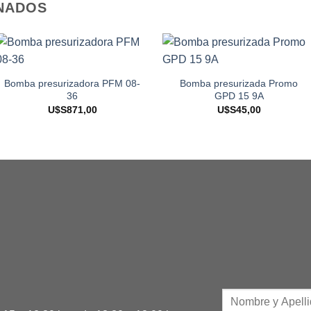
NADOS
Bomba presurizadora PFM 08-
Bomba presurizada Promo
36
GPD 15 9A
U$S
871,00
U$S
45,00