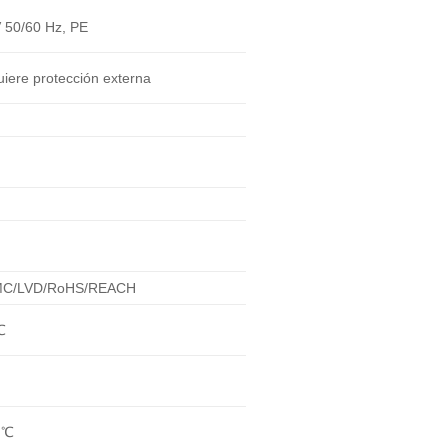
 50/60 Hz, PE
uiere protección externa
MC/LVD/RoHS/REACH
℃
 ℃