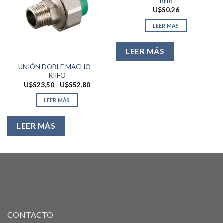
Riifo
U$S
0,26
LEER MÁS
LEER MÁS
UNIÓN DOBLE MACHO –
RIIFO
Rango
U$S
23,50
-
U$S
52,80
de
precios:
LEER MÁS
desde
U$S23,50
hasta
U$S52,80
LEER MÁS
CONTACTO