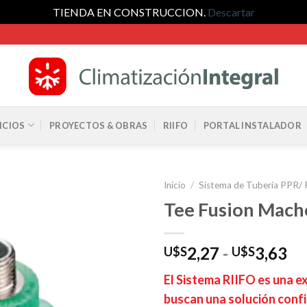
TIENDA EN CONSTRUCCION.
Descartar
ICIOS
PROYECTOS & OBRAS
RIIFO
PORTAL INSTALADOR
Inicio
/
Sistema de Tubería PPR/ 
Tee Fusion Macho
Ra
2,27
-
3,63
U$S
U$S
de
El Sistema RIIFO es una e
pr
buscan una solución confi
de