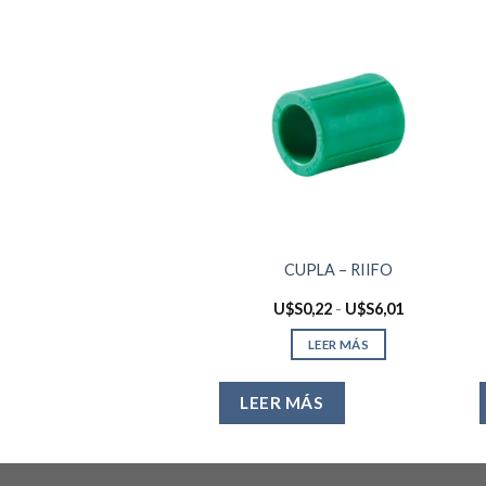
CUPLA – RIIFO
Rango
U$S
0,22
-
U$S
6,01
de
precios:
LEER MÁS
desde
U$S0,22
hasta
U$S6,01
LEER MÁS