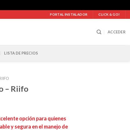
PORTAL INSTALADOR
CLICK & GO!
ACCEDER
LISTA DE PRECIOS
RIIFO
 – Riifo
ngo
xcelente opción para quienes
ecios:
able y segura en el manejo de
sde