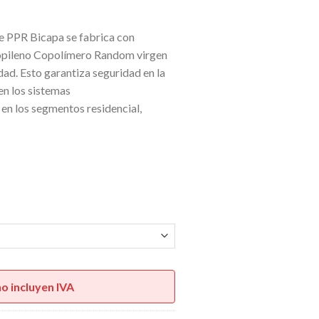
S2,27
sta
de PPR Bicapa se fabrica con
S3,63
ropileno Copolímero Random virgen
d. Esto garantiza seguridad en la
en los sistemas
en los segmentos residencial,
no incluyen IVA