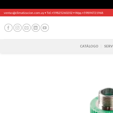
Saltar
ventas@climatizacion.com.uy • Tel.+59825260202 • Wpp.+59894721968
al
contenido
CATÁLOGO
SERV