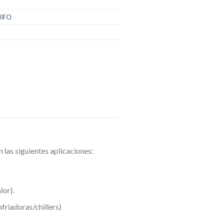
RIIFO
 las siguientes aplicaciones:
lor).
friadoras/chillers)