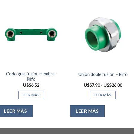
Codo guía fusión Hembra-
Unión doble fusión – Riifo
Riifo
Rango
U$S
6,52
U$S
7,90
-
U$S
26,00
de
precio
LEER MÁS
LEER MÁS
desde
U$S7,
hasta
U$S26
LEER MÁS
LEER MÁS