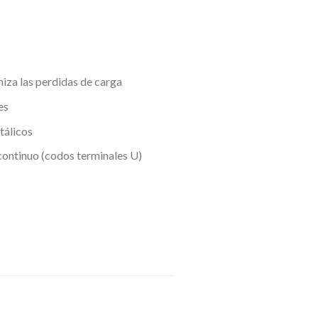
iza las perdidas de carga
es
tálicos
continuo (codos terminales U)