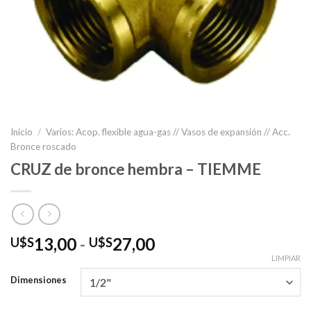
Inicio
/
Varios: Acop. flexible agua-gas // Vasos de expansión // Acc.
Bronce roscado
CRUZ de bronce hembra – TIEMME
Rango
13,00
-
27,00
U$S
U$S
de
LIMPIAR
precios:
Dimensiones
desde
U$S13,00