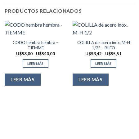
PRODUCTOS RELACIONADOS
CODO hembra hembra –
COLILLA de acero inox. M-H
TIEMME
1/2″ – RIIFO
Rango
Rango
U$S
3,00
-
U$S
40,00
U$S
3,42
-
U$S
5,51
de
de
precios:
precios:
LEER MÁS
LEER MÁS
desde
desde
U$S3,00
U$S3,42
hasta
hasta
U$S40,00
U$S5,51
LEER MÁS
LEER MÁS