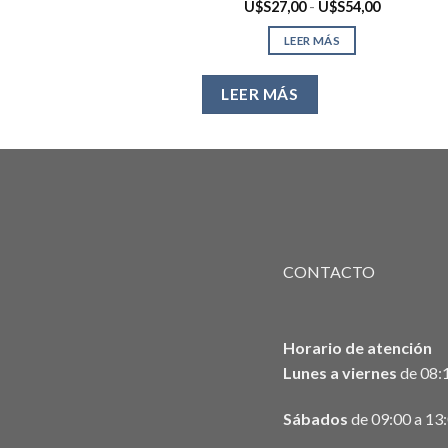
Rango
U$S
27,00
-
U$S
54,00
de
precios:
LEER MÁS
desde
U$S27,00
hasta
U$S54,00
LEER MÁS
CONTACTO
Horario de atención
Lunes a viernes
de 08:1
Sábados
de 09:00 a 13