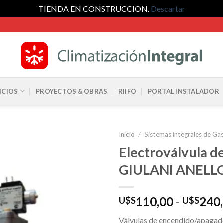
TIENDA EN CONSTRUCCION.
Descartar
ICIOS
PROYECTOS & OBRAS
RIIFO
PORTAL INSTALADOR
Inicio
/
Sistemas integrales de Ga
Electroválvula d
GIULANI ANELL
110,00
-
240
U$S
U$S
Válvulas de encendido/apagado