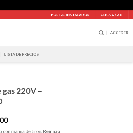
PORTAL INSTALADOR
CLICK & GO!
ACCEDER
LISTA DE PRECIOS
s
e gas 220V –
O
Rango
,00
de
 con manija de tirón.
Reinicio