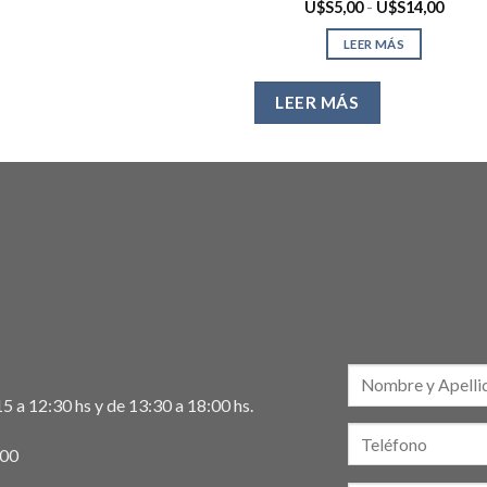
Rango
U$S
5,00
-
U$S
14,00
de
precio
LEER MÁS
desde
U$S5,
hasta
U$S14
LEER MÁS
5 a 12:30 hs y de 13:30 a 18:00 hs.
:00