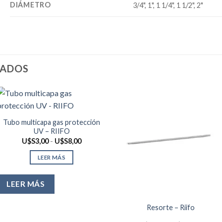
DIÁMETRO
3/4", 1", 1 1/4", 1 1/2", 2"
NADOS
Tubo multicapa gas protección
UV – RIIFO
Rango
U$S
3,00
-
U$S
8,00
de
precios:
LEER MÁS
desde
U$S3,00
hasta
U$S8,00
LEER MÁS
Resorte – Riifo