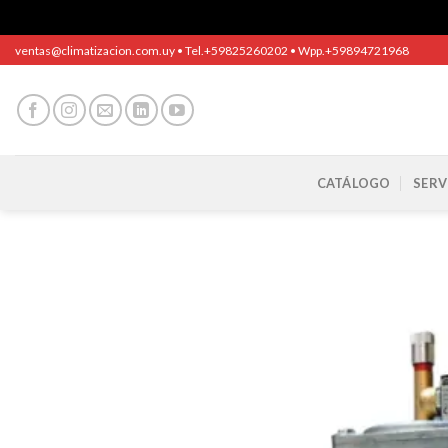
Saltar
ventas@climatizacion.com.uy • Tel.+59825260202 • Wpp.+59894721968
al
contenido
CATÁLOGO
SERV