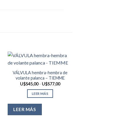
VÁLVULA hembra-hembra de
volante palanca – TIEMME
Rango
U$S
45,00
-
U$S
77,00
de
precios:
LEER MÁS
desde
U$S45,00
hasta
U$S77,00
LEER MÁS
Codo press gas termina
roscado hembra – RIIF