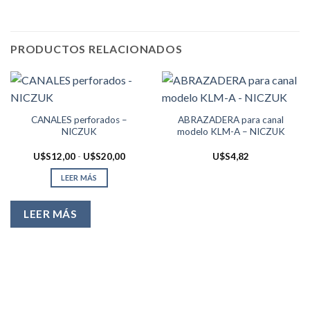
PRODUCTOS RELACIONADOS
CANALES perforados –
ABRAZADERA para canal
NICZUK
modelo KLM-A – NICZUK
Rango
U$S
12,00
-
U$S
20,00
U$S
4,82
de
precios:
LEER MÁS
desde
U$S12,00
hasta
U$S20,00
LEER MÁS