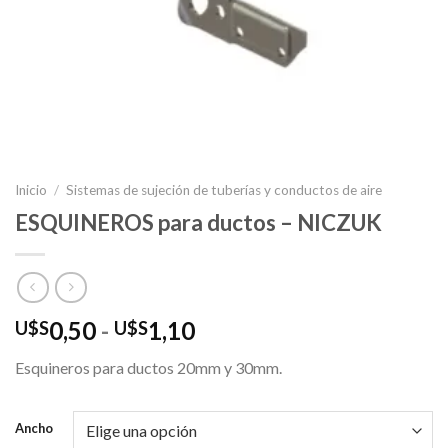
Inicio
/
Sistemas de sujeción de tuberías y conductos de aire
ESQUINEROS para ductos – NICZUK
Rango
0,50
-
1,10
U$S
U$S
de
Esquineros para ductos 20mm y 30mm.
precios:
desde
U$S0,50
Ancho