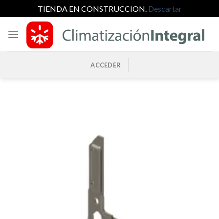
TIENDA EN CONSTRUCCION.
Descartar
Saltar
al
contenido
ACCEDER