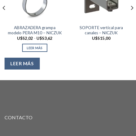
ABRAZADERA grampa
SOPORTE vertical para
modelo PERA M10 – NICZUK
canales – NICZUK
Rango
U$S
2,02
-
U$S
3,62
U$S
15,00
de
precios:
LEER MÁS
desde
U$S2,02
hasta
U$S3,62
LEER MÁS
CONTACTO