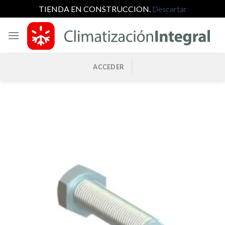
TIENDA EN CONSTRUCCION.
Descartar
Saltar
al
contenido
ACCEDER