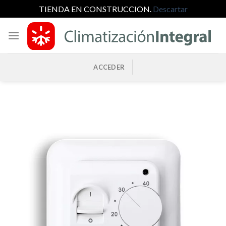
TIENDA EN CONSTRUCCION.
Descartar
Saltar
al
contenido
ACCEDER