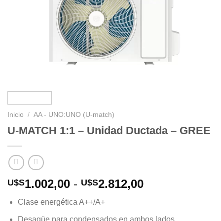
Inicio
/
AA - UNO:UNO (U-match)
U-MATCH 1:1 – Unidad Ductada – GREE
Rango
1.002,00
-
2.812,00
U$S
U$S
de
Clase energética A++/A+
precios:
desde
Desagüe para condensados en ambos lados