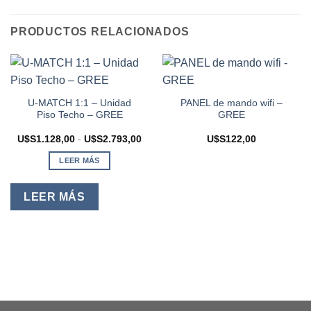
PRODUCTOS RELACIONADOS
U-MATCH 1:1 – Unidad
PANEL de mando wifi –
Piso Techo – GREE
GREE
Rango
U$S
1.128,00
-
U$S
2.793,00
U$S
122,00
de
precios:
LEER MÁS
desde
U$S1.128,00
hasta
U$S2.793,00
LEER MÁS