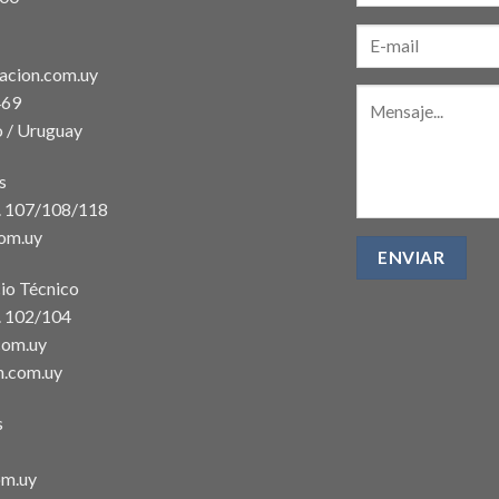
acion.com.uy
469
 / Uruguay
s
t. 107/108/118
com.uy
io Técnico
. 102/104
com.uy
n.com.uy
s
om.uy