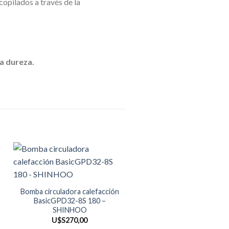
opilados a través de la
la dureza.
Bomba circuladora calefacción
Bomba circuladora calefac
BasicGPD32-8S 180 –
Basic GPD25-6S 180
SHINHOO
U$S
270,00
U$S
110,00