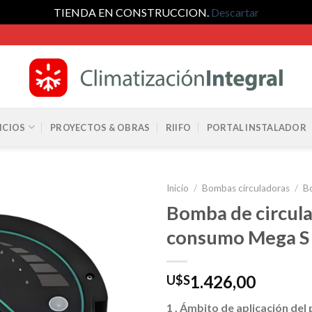
TIENDA EN CONSTRUCCION.
Descartar
ICIOS
PROYECTOS & OBRAS
RIIFO
PORTAL INSTALADOR
Inicio
/
Bombas circuladoras
/
Bo
Bomba de circula
consumo Mega S
1.426,00
U$S
1
.
Ámbito de aplicación del