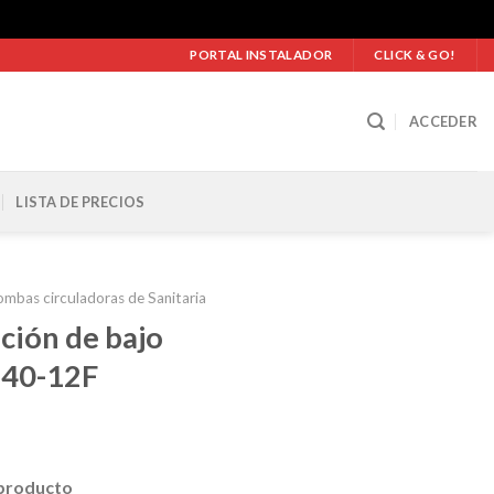
PORTAL INSTALADOR
CLICK & GO!
ACCEDER
LISTA DE PRECIOS
mbas circuladoras de Sanitaria
ción de bajo
 40-12F
 producto