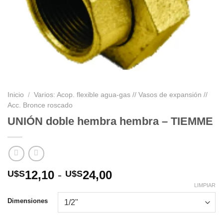
Inicio
/
Varios: Acop. flexible agua-gas // Vasos de expansión //
Acc. Bronce roscado
UNIÓN doble hembra hembra – TIEMME
Rango
12,10
-
24,00
U$S
U$S
de
LIMPIAR
precios:
Dimensiones
desde
U$S12,10