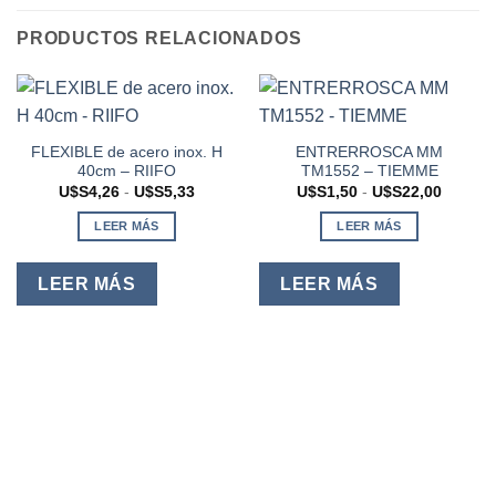
PRODUCTOS RELACIONADOS
FLEXIBLE de acero inox. H
ENTRERROSCA MM
40cm – RIIFO
TM1552 – TIEMME
Rango
Rango
U$S
4,26
-
U$S
5,33
U$S
1,50
-
U$S
22,00
de
de
precios:
precios:
LEER MÁS
LEER MÁS
desde
desde
U$S4,26
U$S1,5
hasta
hasta
U$S5,33
U$S22,
LEER MÁS
LEER MÁS